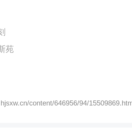
刻
斯苑
p.hjsxw.cn/content/646956/94/15509869.htm