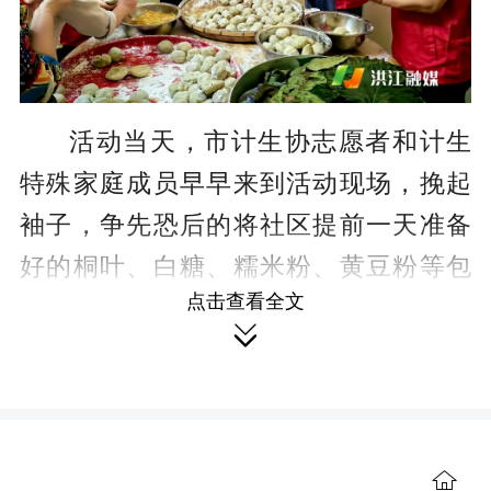
活动当天，市计生协志愿者和计生
特殊家庭成员早早来到活动现场，挽起
袖子，争先恐后的将社区提前一天准备
好的桐叶、白糖、糯米粉、黄豆粉等包
点击查看全文
桐叶粑粑的材料舞动起来，各展所长，

热情高涨，洗桐叶、和糯米粉、包粑粑
井然有序进行着。不一会儿，一锅锅桐
叶粑就呈现在眼前，一张张清香的桐
叶、一个个圆圆的糯米团，在大家一双
