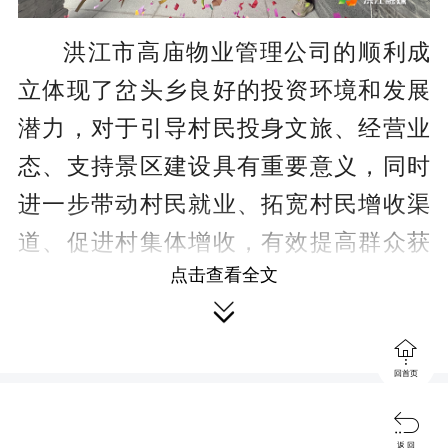
洪江市高庙物业管理公司的顺利成
立体现了岔头乡良好的投资环境和发展
潜力，对于引导村民投身文旅、经营业
态、支持景区建设具有重要意义，同时
进一步带动村民就业、拓宽村民增收渠
道、促进村集体增收，有效提高群众获
点击查看全文
得感、幸福感。

接下来，该公司将以提升高庙考古

遗址公园服务质量，提高游客满意度为
回首页
目标，通过多元化的运作方式，加强公

司精细化管理，实现公司的健康稳定发
返 回