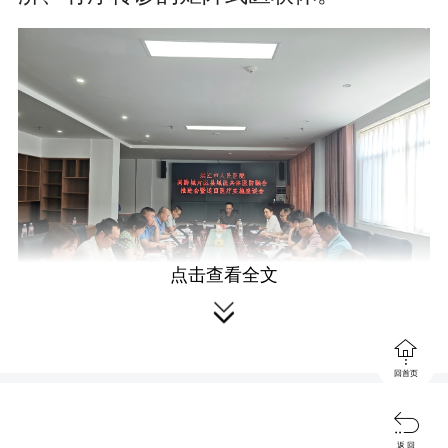
点击查看全文


会上，与会人员围绕实施方案进行
回首页
了热烈讨论，为医防融合工作及巡回医

返 回