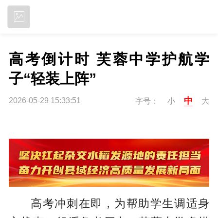
立即下载
高考倒计时 芙蓉中学护航学
子“轻装上阵”
中
2026-05-29 15:33:51
字号：
小
大
高考冲刺在即，为帮助学生调适身