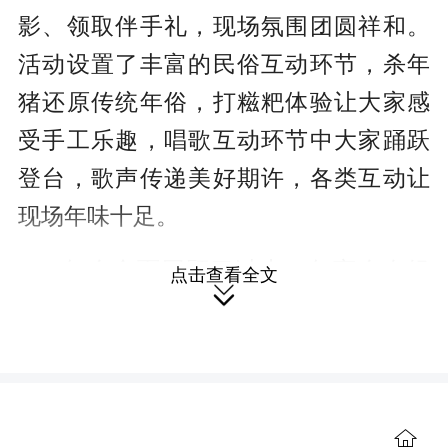
影、领取伴手礼，现场氛围团圆祥和。
活动设置了丰富的民俗互动环节，杀年
猪还原传统年俗，打糍粑体验让大家感
受手工乐趣，唱歌互动环节中大家踊跃
登台，歌声传递美好期许，各类互动让
现场年味十足。
年会全面回顾了过去一年商会在组
点击查看全文

织建设、服务会员、助力地方经济发展
等方面的成效与亮点，详细公布了收支
情况，对优秀会员进行颁奖，颁发荣誉
证书与奖品，激励全体会员不忘初心、
