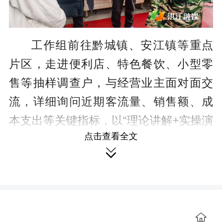
工作组前往黔城镇、安江镇等重点
片区，走进便利店、特色餐饮、小型零
售等抽样调查户，与经营业主面对面交
流，详细询问近期客流量、销售额、成
本支出等关键指标，以“理论讲解+实操演
点击查看全文
示”相结合的方式，系统介绍了“国家统计

局限下商贸数据直报小程序”的操作流
程、填报要点及常见问题处理方法。针
对商户在实操中遇到的共性与个性问
题，工作人员现场指导样本单位填报全
