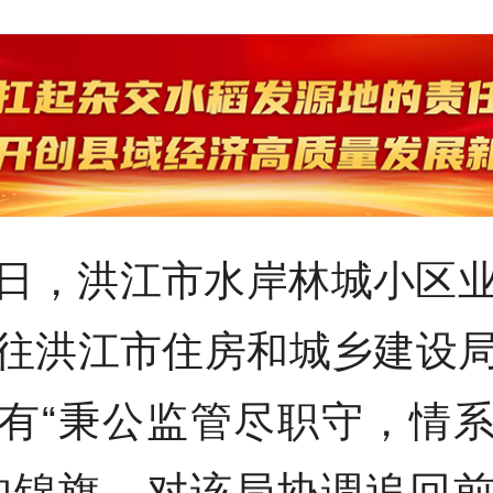
日，洪江市水岸林城小区
往洪江市住房和城乡建设
有“秉公监管尽职守，情
的锦旗，对该局协调追回