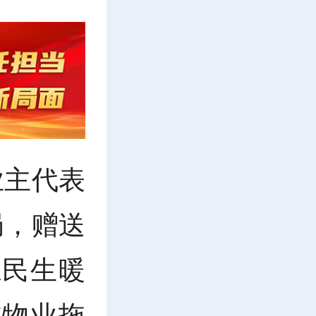
业主代表
局，赠送
系民生暖
前物业拖