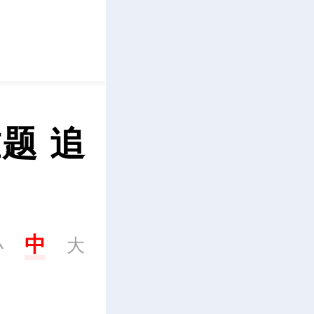
立即下载
题 追
中
小
大