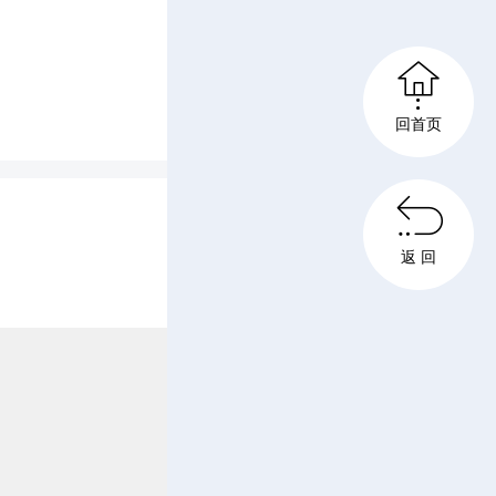

回首页

返 回
撤场时，
害业主合
，住建局
沟通对