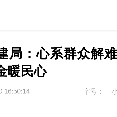
建局：心系群众解难
金暖民心
0 16:50:14
字号：