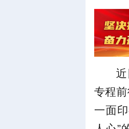
近
专程前
一面印
人心”