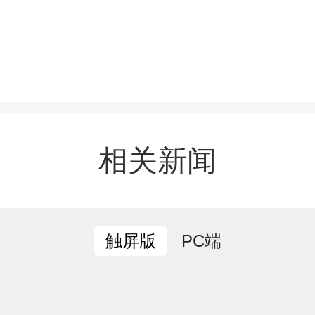
相关新闻
前，水岸林城小区前物业
数十户业主装修押金，损
PC端
触屏版
。小区现物业反映情况后
成立专项协调小组，经多轮