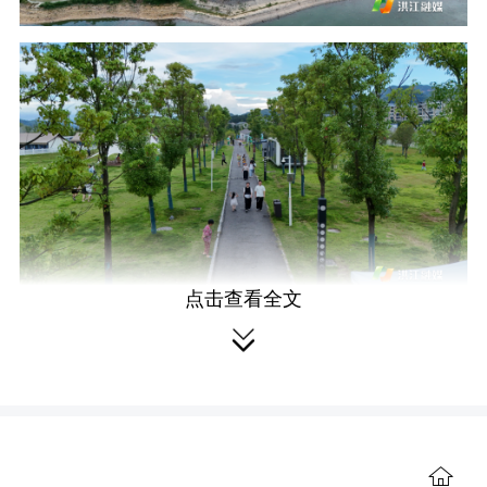
点击查看全文
整场活动亮点纷呈、内容丰富。其

中，核心剧目《禾下梦》舞台剧成为全
场最大亮点、收获广泛好评。剧目围绕
袁隆平院士扎根土地、毕生深耕杂交水
