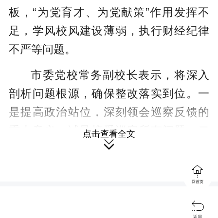
板，“为党育才、为党献策”作用发挥不
足，学风校风建设薄弱，执行财经纪律
不严等问题。
市委党校常务副校长表示，将深入
剖析问题根源，确保整改落实到位。一
是提高政治站位，深刻领会巡察反馈的
重大意义，诚恳接受巡察所有问题；二
点击查看全文

是坚持标本兼治，从严从实抓好巡察整
改落地，确保所有问题见底清零；三是

回首页
突出成果转化，紧扣主责主业，以整改
实效推动党校高质量发展。

返 回