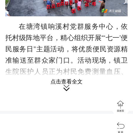
在塘湾镇响溪村党群服务中心，依
托村级阵地平台，精心组织开展“‘七一’便
民服务日”主题活动，将优质便民资源精
准输送至群众家门口。活动现场，镇卫
生院医护人员正为村民免费测量血压、
点击查看全文
血糖，细致开展听诊问诊，针对老年人

常见慢性病、夏季防暑防虫、合理用药

等重点内容，一对一科普健康知识、解
回首页
答就医疑问。同时，党群志愿者、民政

社工依托阵地服务职能，重点为高龄老
返 回