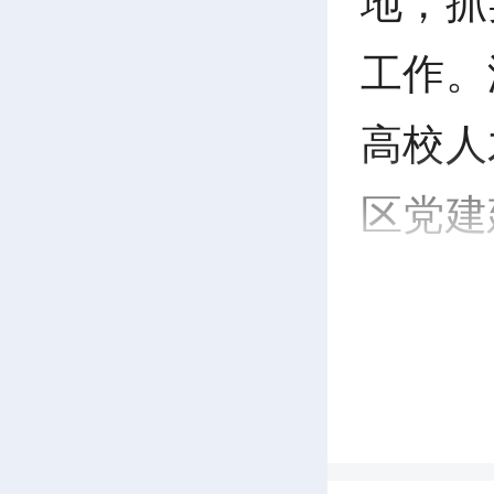
地，抓
工作。
高校人
区党建
村振兴
7
题党