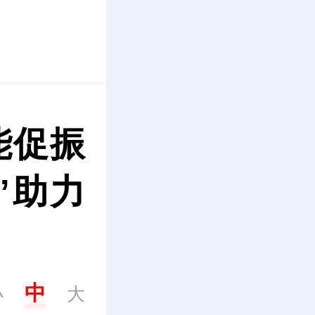
立即下载
能促振
”助力
中
小
大