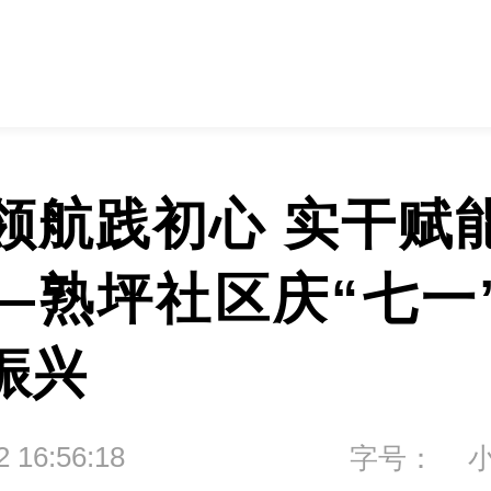
领航践初心 实干赋
—熟坪社区庆“七一
振兴
2 16:56:18
字号：