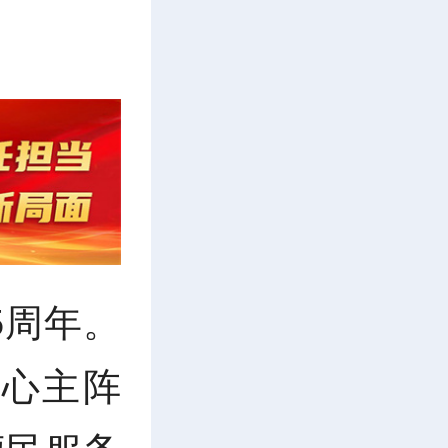
5周年。
心主阵