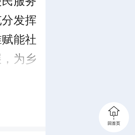
便民服务
充分发挥
准赋能社
展，为乡
七一”主

入党誓
回首页