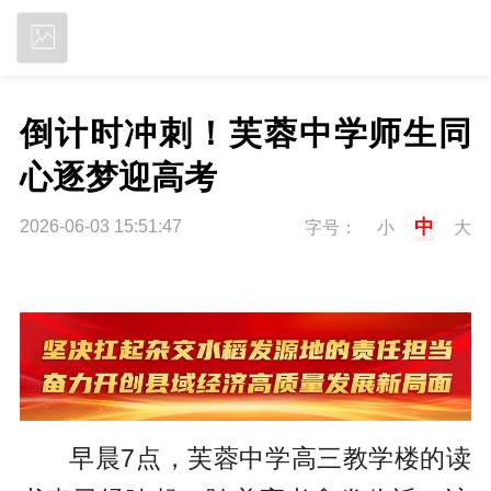
立即下载
倒计时冲刺！芙蓉中学师生同
心逐梦迎高考
中
2026-06-03 15:51:47
字号：
小
大
早晨7点，芙蓉中学高三教学楼的读