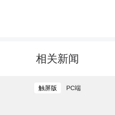
芙蓉中学，郑小胡重点督
和校园安全生产工作，认
相关新闻
组织、人员培训、应急处
工作汇报。他指出，高考
PC端
触屏版
的重大民生工作，不容丝
门及学校要压实工作责任