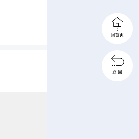

导高考组
回首页
真听取学

返 回
置、食宿
是备受社
毫松懈。
，严格落