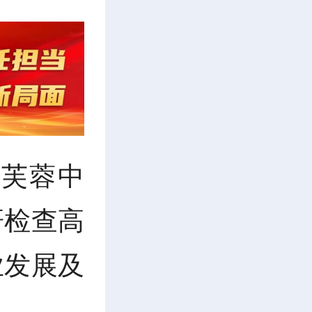
到芙蓉中
研检查高
业发展及