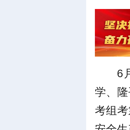
6
学、隆
考组考
安全生