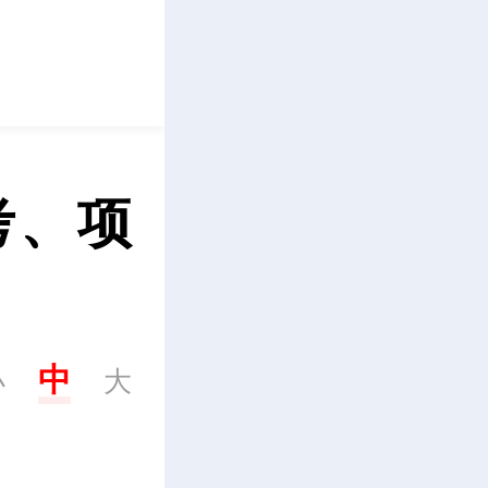
立即下载
考、项
中
小
大