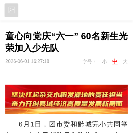
立即下载
童心向党庆“六一” 60名新生光
荣加入少先队
中
2026-06-01 16:27:18
字号：
小
大
6月1日，团市委和黔城完小共同举