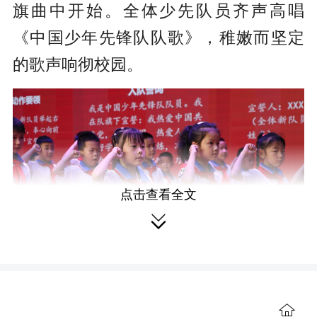
旗曲中开始。全体少先队员齐声高唱
《中国少年先锋队队歌》，稚嫩而坚定
的歌声响彻校园。
点击查看全文

仪式上，四、五年级的老队员们双
