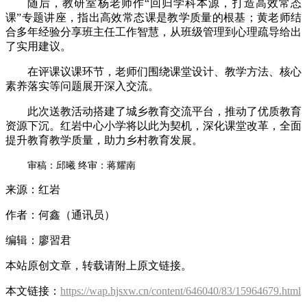
随后，教研室杨老师作“回归学科本源，打造高效常态
课”专题讲座，指出高效常态课是教学质量的根基；黄老师结
合多年经验分享班主任工作智慧，从班级管理到心理疏导给出
了实用建议。
在评课议课环节，老师们围绕课堂设计、教学方法、核心
素养落实等问题展开深入交流。
此次送教活动搭建了城乡教育交流平台，推动了优质教育
资源下沉。红岩中心小学将以此为契机，深化课堂改革，全面
提升教育教学质量，助力乡村教育发展。
审稿：邱曦 终审：蒋耀南
来源：红岩
作者：何鑫（通讯员）
编辑：廖習君
本站原创文章，转载请附上原文链接。
本文链接：
https://wap.hjsxw.cn/content/646040/83/15964679.html